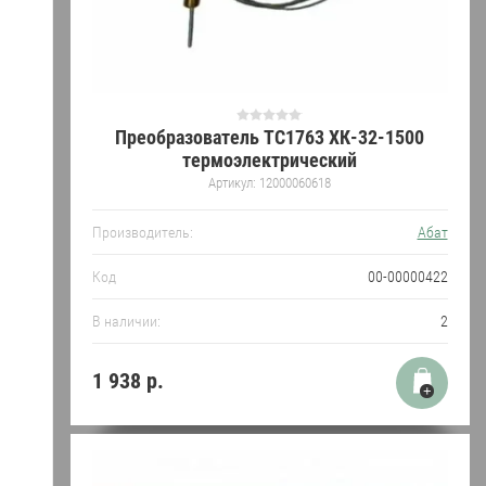
Преобразователь ТС1763 ХК-32-1500
термоэлектрический
Артикул:
12000060618
Производитель:
Абат
Код
00-00000422
В наличии:
2
1 938
р.