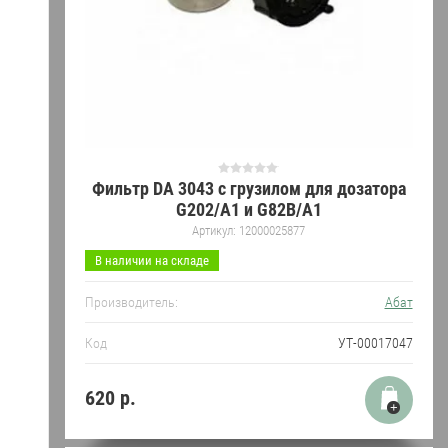
Фильтр DA 3043 с грузилом для дозатора
G202/A1 и G82B/A1
Артикул:
12000025877
В наличии на складе
Производитель:
Абат
Код
УТ-00017047
620
р.