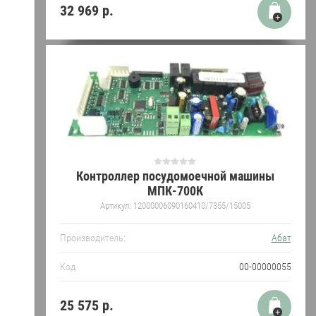
32 969
р.
Контроллер посудомоечной машины
МПК-700К
Артикул:
12000006090160410/7355/15005
Производитель:
Абат
Код
00-00000055
25 575
р.