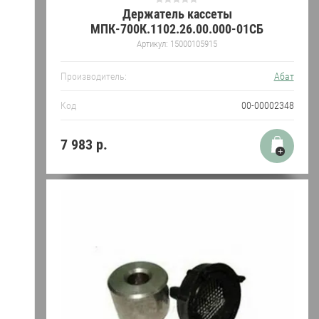
Держатель кассеты
МПК-700К.1102.26.00.000-01СБ
Артикул:
15000105915
Производитель:
Абат
Код
00-00002348
7 983
р.