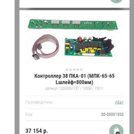
Контроллер 38 ПКА-01 (МПК-65-65
Lшлейф=800мм)
Артикул:
12000061137 / 15006 / 15011
Производитель:
Абат
Код
00-00001920
37 154
р.