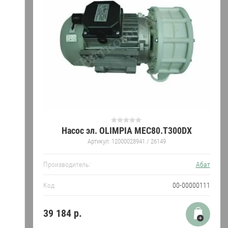
Насос эл. OLIMPIA MEC80.Т300DХ
Артикул:
12000028941 / 26149
Производитель:
Абат
Код
00-00000111
39 184
р.