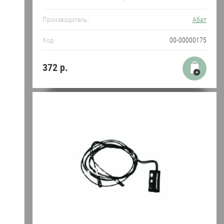
Производитель:
Абат
Код
00-00000175
372
р.