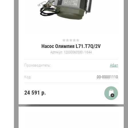
Насос Олимпия L71.T7Q/2V
Артикул:
12000060530 /1644
Производитель:
Абат
Код
00-00001110
24 591
р.