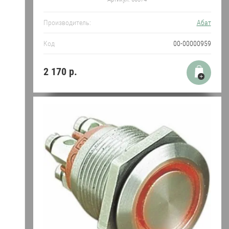
Производитель:
Абат
Код
00-00000959
2 170
р.