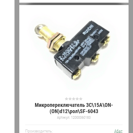
Микропереключатель 3С\15А\ON-
(ON)d12\рол\SF-6043
Артикул:
12000060183
Производитель:
Абат