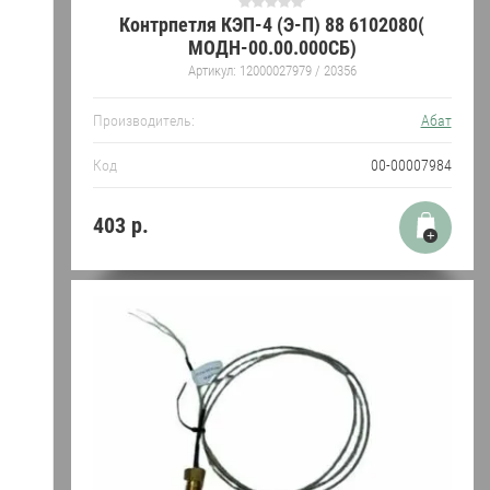
Контрпетля КЭП-4 (Э-П) 88 6102080(
МОДН-00.00.000СБ)
Артикул:
12000027979 / 20356
Производитель:
Абат
Код
00-00007984
403
р.