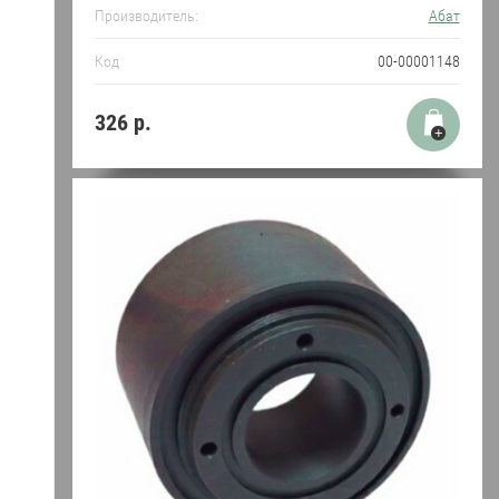
Производитель:
Абат
Код
00-00001148
326
р.