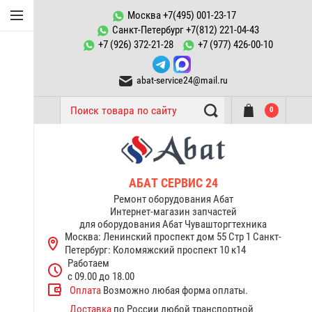
Конфорки Abat
Москва +7(495) 001-23-17
Санкт-Петербург +7(812) 221-04-43
Запчасти к
+7 (926) 372-21-28
+7 (977) 426-00-10
пароконвектоматам ПКА
abat-service24@mail.ru
ТЭНы Abat
0
Запчасти тестомесов ТМС
Переключатели, пускатели
Запчасти к котлам
АБАТ СЕРВИС 24
пищеварочным КПЭМ Abat
Ремонт оборудования Абат
Интернет-магазин запчастей
для оборудования Абат Чувашторгтехника
Запчасти к электрическим
Москва: Ленинский проспект дом 55 Стр 1
Санкт-
плитам Abat
Петербург: Коломяжский проспект 10 к14
Работаем
Терморегуляторы
с 09.00 до 18.00
термостаты Abat
Оплата
Возможно любая форма оплаты.
Доставка
по России любой транспортной