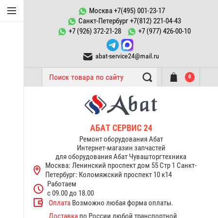
Конфорки Abat
Москва +7(495) 001-23-17
Санкт-Петербург +7(812) 221-04-43
Запчасти к
+7 (926) 372-21-28
+7 (977) 426-00-10
пароконвектоматам ПКА
abat-service24@mail.ru
ТЭНы Abat
0
Запчасти тестомесов ТМС
Переключатели, пускатели
Запчасти к котлам
АБАТ СЕРВИС 24
пищеварочным КПЭМ Abat
Ремонт оборудования Абат
Интернет-магазин запчастей
для оборудования Абат Чувашторгтехника
Запчасти к электрическим
Москва: Ленинский проспект дом 55 Стр 1
Санкт-
плитам Abat
Петербург: Коломяжский проспект 10 к14
Работаем
Терморегуляторы
с 09.00 до 18.00
термостаты Abat
Оплата
Возможно любая форма оплаты.
Доставка
по России любой транспортной