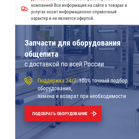
Запчасти к посудомоечным
компанией Вся информация на сайте о товарах и
машинам МПК
услугах носит информационно справочный
характер и не является офертой.
Прочие запчасти Abat
Дверки духовки
Запчасти для оборудования
Запчасти конвекционных
общепита
печей
с доставкой по всей России
Запчасти к газовым плитам
Поддержка 24/7:
100% точный подбор
Запчасти линий раздачи
оборудования,
Гастроёмкости решетки
замена и возврат при необходимости
противни
ПОДОБРАТЬ ОБОРУДОВАНИЕ
Запчасти к механическому
оборудованию Абат
Датчики,