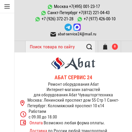
Конфорки Abat
Москва +7(495) 001-23-17
Санкт-Петербург +7(812) 221-04-43
Запчасти к
+7 (926) 372-21-28
+7 (977) 426-00-10
пароконвектоматам ПКА
abat-service24@mail.ru
ТЭНы Abat
0
Запчасти тестомесов ТМС
Переключатели, пускатели
Запчасти к котлам
АБАТ СЕРВИС 24
пищеварочным КПЭМ Abat
Ремонт оборудования Абат
Интернет-магазин запчастей
для оборудования Абат Чувашторгтехника
Запчасти к электрическим
Москва: Ленинский проспект дом 55 Стр 1
Санкт-
плитам Abat
Петербург: Коломяжский проспект 10 к14
Работаем
Терморегуляторы
с 09.00 до 18.00
термостаты Abat
Оплата
Возможно любая форма оплаты.
Доставка
по России любой транспортной