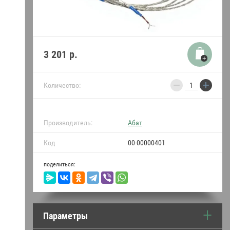
термопреобразователи
Уплотнители двери и
прокладки Абат
3 201
р.
Пружины для Абат
−
+
Индукция Абат
Количество:
Моющие средства
Производитель:
Абат
•••
Код
00-00000401
поделиться:
Параметры