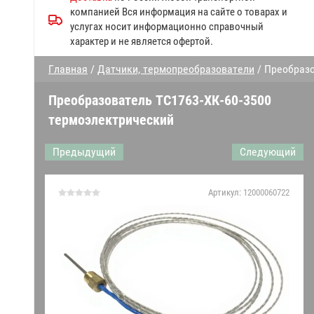
Запчасти к посудомоечным
компанией Вся информация на сайте о товарах и
машинам МПК
услугах носит информационно справочный
характер и не является офертой.
Прочие запчасти Abat
Главная
/
Датчики, термопреобразователи
/ Преобразо
Дверки духовки
Преобразователь ТС1763-ХК-60-3500
Запчасти конвекционных
термоэлектрический
печей
Предыдущий
Следующий
Запчасти к газовым плитам
Запчасти линий раздачи
Артикул:
12000060722
Гастроёмкости решетки
противни
Запчасти к механическому
оборудованию Абат
Датчики,