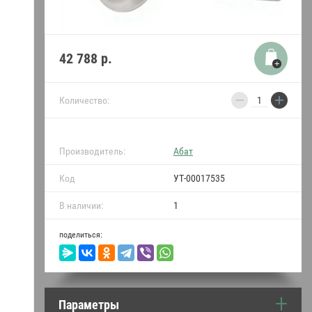
термопреобразователи
Уплотнители двери и
прокладки Абат
42 788
р.
Пружины для Абат
−
+
Количество:
Индукция Абат
Моющие средства
Производитель:
Абат
•••
Код
УТ-00017535
В наличии:
1
поделиться:
Параметры