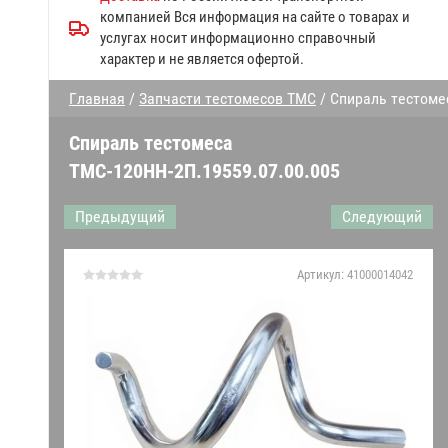
Запчасти к посудомоечным
компанией Вся информация на сайте о товарах и
машинам МПК
услугах носит информационно справочный
характер и не является офертой.
Прочие запчасти Abat
Главная
/
Запчасти тестомесов ТМС
/ Спираль тестоме
Дверки духовки
Спираль тестомеса
Запчасти конвекционных
ТМС-120НН-2П.19559.07.00.005
печей
Предыдущий
Следующий
Запчасти к газовым плитам
Запчасти линий раздачи
Артикул:
41000014042
Гастроёмкости решетки
противни
Запчасти к механическому
оборудованию Абат
Датчики,