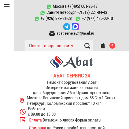
Конфорки Abat
Москва +7(495) 001-23-17
Санкт-Петербург +7(812) 221-04-43
Запчасти к
+7 (926) 372-21-28
+7 (977) 426-00-10
пароконвектоматам ПКА
abat-service24@mail.ru
ТЭНы Abat
0
Запчасти тестомесов ТМС
Переключатели, пускатели
Запчасти к котлам
АБАТ СЕРВИС 24
пищеварочным КПЭМ Abat
Ремонт оборудования Абат
Интернет-магазин запчастей
для оборудования Абат Чувашторгтехника
Запчасти к электрическим
Москва: Ленинский проспект дом 55 Стр 1
Санкт-
плитам Abat
Петербург: Коломяжский проспект 10 к14
Работаем
Терморегуляторы
с 09.00 до 18.00
термостаты Abat
Оплата
Возможно любая форма оплаты.
Доставка
по России любой транспортной