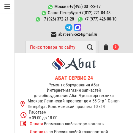
Конфорки Abat
Москва +7(495) 001-23-17
Санкт-Петербург +7(812) 221-04-43
Запчасти к
+7 (926) 372-21-28
+7 (977) 426-00-10
пароконвектоматам ПКА
abat-service24@mail.ru
ТЭНы Abat
0
Запчасти тестомесов ТМС
Переключатели, пускатели
Запчасти к котлам
АБАТ СЕРВИС 24
пищеварочным КПЭМ Abat
Ремонт оборудования Абат
Интернет-магазин запчастей
для оборудования Абат Чувашторгтехника
Запчасти к электрическим
Москва: Ленинский проспект дом 55 Стр 1
Санкт-
плитам Abat
Петербург: Коломяжский проспект 10 к14
Работаем
Терморегуляторы
с 09.00 до 18.00
термостаты Abat
Оплата
Возможно любая форма оплаты.
Доставка
по России любой транспортной