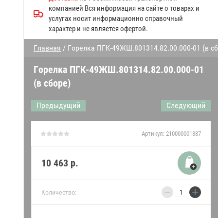
Запчасти к посудомоечным
компанией Вся информация на сайте о товарах и
машинам МПК
услугах носит информационно справочный
характер и не является офертой.
Прочие запчасти Abat
Главная
/ Горелка ПГК-49ЖШ.801314.82.00.000-01 (в сб
Дверки духовки
Горелка ПГК-49ЖШ.801314.82.00.000-01
Запчасти конвекционных
(в сборе)
печей
Предыдущий
Следующий
Запчасти к газовым плитам
Запчасти линий раздачи
Артикул:
210000001887
Гастроёмкости решетки
противни
10 463
р.
Запчасти к механическому
−
+
оборудованию Абат
Количество:
Датчики,