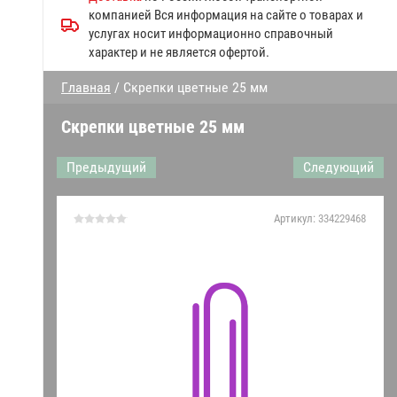
Запчасти к посудомоечным
компанией Вся информация на сайте о товарах и
машинам МПК
услугах носит информационно справочный
характер и не является офертой.
Прочие запчасти Abat
Главная
/ Cкрепки цветные 25 мм
Дверки духовки
Cкрепки цветные 25 мм
Запчасти конвекционных
печей
Предыдущий
Следующий
Запчасти к газовым плитам
Артикул:
334229468
Запчасти линий раздачи
Гастроёмкости решетки
противни
Запчасти к механическому
оборудованию Абат
Датчики,