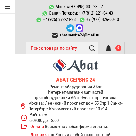
Конфорки Abat
Москва +7(495) 001-23-17
Санкт-Петербург +7(812) 221-04-43
Запчасти к
+7 (926) 372-21-28
+7 (977) 426-00-10
пароконвектоматам ПКА
abat-service24@mail.ru
ТЭНы Abat
0
Запчасти тестомесов ТМС
Переключатели, пускатели
Запчасти к котлам
АБАТ СЕРВИС 24
пищеварочным КПЭМ Abat
Ремонт оборудования Абат
Интернет-магазин запчастей
для оборудования Абат Чувашторгтехника
Запчасти к электрическим
Москва: Ленинский проспект дом 55 Стр 1
Санкт-
плитам Abat
Петербург: Коломяжский проспект 10 к14
Работаем
Терморегуляторы
с 09.00 до 18.00
термостаты Abat
Оплата
Возможно любая форма оплаты.
Доставка
по России любой транспортной