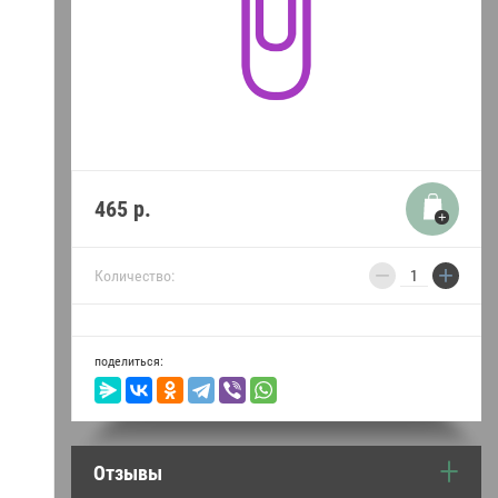
термопреобразователи
Уплотнители двери и
прокладки Абат
Пружины для Абат
Индукция Абат
465
р.
Моющие средства
−
+
Количество:
•••
поделиться:
Отзывы