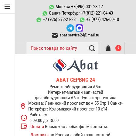
Конфорки Abat
Москва +7(495) 001-23-17
Санкт-Петербург +7(812) 221-04-43
Запчасти к
+7 (926) 372-21-28
+7 (977) 426-00-10
пароконвектоматам ПКА
abat-service24@mail.ru
ТЭНы Abat
0
Запчасти тестомесов ТМС
Переключатели, пускатели
Запчасти к котлам
АБАТ СЕРВИС 24
пищеварочным КПЭМ Abat
Ремонт оборудования Абат
Интернет-магазин запчастей
для оборудования Абат Чувашторгтехника
Запчасти к электрическим
Москва: Ленинский проспект дом 55 Стр 1
Санкт-
плитам Abat
Петербург: Коломяжский проспект 10 к14
Работаем
Терморегуляторы
с 09.00 до 18.00
термостаты Abat
Оплата
Возможно любая форма оплаты.
Доставка
по России любой транспортной