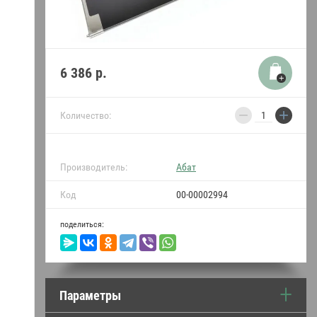
термопреобразователи
Уплотнители двери и
прокладки Абат
6 386
р.
Пружины для Абат
−
+
Индукция Абат
Количество:
Моющие средства
Производитель:
Абат
•••
Код
00-00002994
поделиться:
Параметры