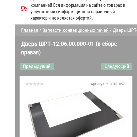
Запчасти к посудомоечным
компанией Вся информация на сайте о товарах и
машинам МПК
услугах носит информационно справочный
характер и не является офертой.
Прочие запчасти Abat
Главная
/
Запчасти конвекционных печей
/ Дверь ШРТ-
Дверки духовки
Дверь ШРТ-12.06.00.000-01 (в сборе
Запчасти конвекционных
правая)
печей
Предыдущий
Следующий
Запчасти к газовым плитам
Запчасти линий раздачи
Артикул:
21001010579
Гастроёмкости решетки
противни
Запчасти к механическому
оборудованию Абат
Датчики,