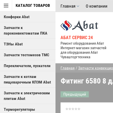
КАТАЛОГ ТОВАРОВ
Главная
О компании
Конфорки Abat
Запчасти к
пароконвектоматам ПКА
АБАТ СЕРВИС 24
Ремонт оборудования Абат
ТЭНы Abat
Интернет-магазин запчастей
для оборудования Абат
Запчасти тестомесов ТМС
Чувашторгтехника
Переключатели, пускатели
Главная
/
Запчасти конвекци
Запчасти к котлам
Фитинг 6580 8 д
пищеварочным КПЭМ Abat
Запчасти к электрическим
Предыдущий
плитам Abat
Терморегуляторы