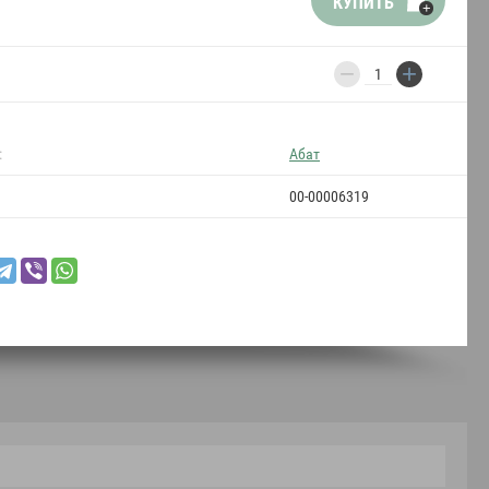
КУПИТЬ
−
+
:
Абат
00-00006319