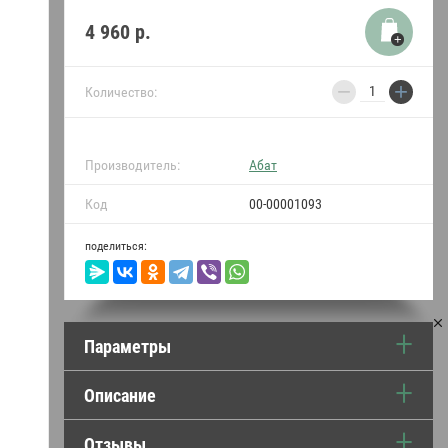
термопреобразователи
4 960
р.
Уплотнители двери и
прокладки Абат
−
+
Количество:
Пружины для Абат
Индукция Абат
Производитель:
Абат
Код
00-00001093
Моющие средства
поделиться:
•••
Параметры
Описание
Отзывы