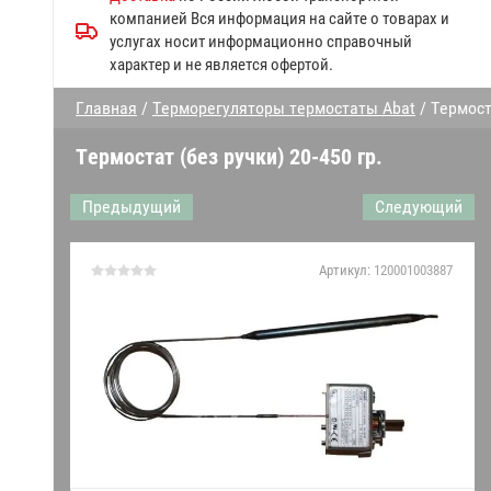
Запчасти к посудомоечным
компанией Вся информация на сайте о товарах и
машинам МПК
услугах носит информационно справочный
характер и не является офертой.
Прочие запчасти Abat
Главная
/
Терморегуляторы термостаты Abat
/ Термост
Дверки духовки
Термостат (без ручки) 20-450 гр.
Запчасти конвекционных
печей
Предыдущий
Следующий
Запчасти к газовым плитам
Артикул:
120001003887
Запчасти линий раздачи
Гастроёмкости решетки
противни
Запчасти к механическому
оборудованию Абат
Датчики,