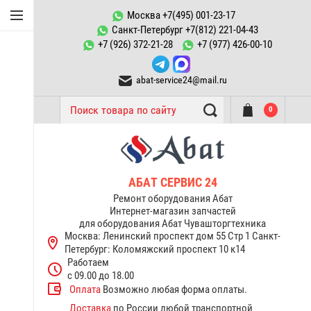
Конфорки Abat
Москва +7(495) 001-23-17
Санкт-Петербург +7(812) 221-04-43
Запчасти к
+7 (926) 372-21-28
+7 (977) 426-00-10
пароконвектоматам ПКА
abat-service24@mail.ru
ТЭНы Abat
0
Запчасти тестомесов ТМС
Переключатели, пускатели
Запчасти к котлам
АБАТ СЕРВИС 24
пищеварочным КПЭМ Abat
Ремонт оборудования Абат
Интернет-магазин запчастей
для оборудования Абат Чувашторгтехника
Запчасти к электрическим
Москва: Ленинский проспект дом 55 Стр 1
Санкт-
плитам Abat
Петербург: Коломяжский проспект 10 к14
Работаем
Терморегуляторы
с 09.00 до 18.00
термостаты Abat
Оплата
Возможно любая форма оплаты.
Доставка
по России любой транспортной