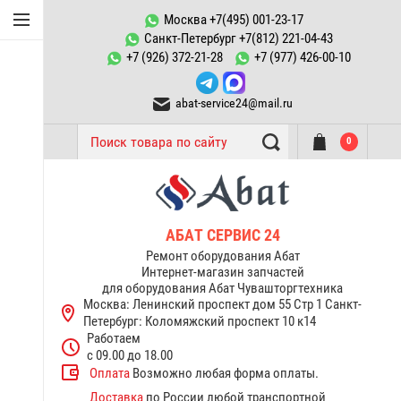
Конфорки Abat
Москва +7(495) 001-23-17
Санкт-Петербург +7(812) 221-04-43
Запчасти к
+7 (926) 372-21-28
+7 (977) 426-00-10
пароконвектоматам ПКА
abat-service24@mail.ru
ТЭНы Abat
0
Запчасти тестомесов ТМС
Переключатели, пускатели
Запчасти к котлам
АБАТ СЕРВИС 24
пищеварочным КПЭМ Abat
Ремонт оборудования Абат
Интернет-магазин запчастей
для оборудования Абат Чувашторгтехника
Запчасти к электрическим
Москва: Ленинский проспект дом 55 Стр 1
Санкт-
плитам Abat
Петербург: Коломяжский проспект 10 к14
Работаем
Терморегуляторы
с 09.00 до 18.00
термостаты Abat
Оплата
Возможно любая форма оплаты.
Доставка
по России любой транспортной