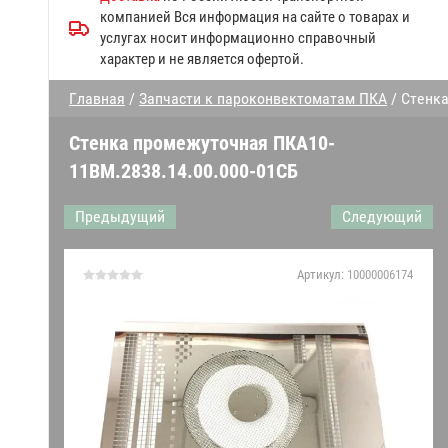
Запчасти к посудомоечным
компанией Вся информация на сайте о товарах и
машинам МПК
услугах носит информационно справочный
характер и не является офертой.
Прочие запчасти Abat
Главная
/
Запчасти к пароконвектоматам ПКА
/ Стенка
Дверки духовки
Стенка промежуточная ПКА10-
Запчасти конвекционных
11ВМ.2838.14.00.000-01СБ
печей
Предыдущий
Следующий
Запчасти к газовым плитам
Запчасти линий раздачи
Артикул:
10000006174
Гастроёмкости решетки
противни
Запчасти к механическому
оборудованию Абат
Датчики,