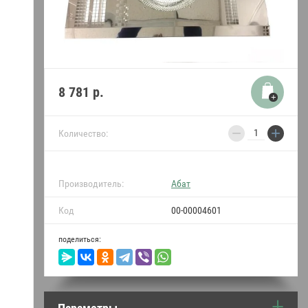
термопреобразователи
Уплотнители двери и
прокладки Абат
Пружины для Абат
8 781
р.
Индукция Абат
−
+
Количество:
Моющие средства
•••
Производитель:
Абат
Код
00-00004601
поделиться: