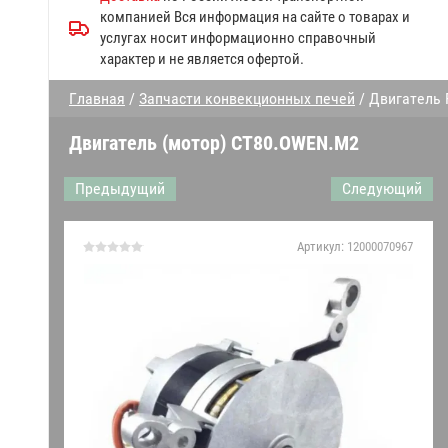
Запчасти к посудомоечным
компанией Вся информация на сайте о товарах и
машинам МПК
услугах носит информационно справочный
характер и не является офертой.
Прочие запчасти Abat
Главная
/
Запчасти конвекционных печей
/ Двигатель 
Дверки духовки
Двигатель (мотор) CT80.OWEN.M2
Запчасти конвекционных
печей
Предыдущий
Следующий
Запчасти к газовым плитам
Артикул:
12000070967
Запчасти линий раздачи
Гастроёмкости решетки
противни
Запчасти к механическому
оборудованию Абат
Датчики,