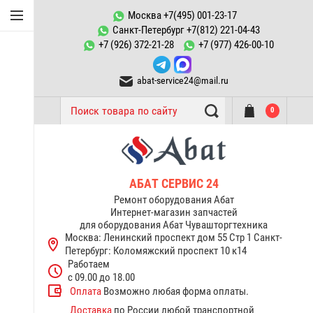
Конфорки Abat
Москва +7(495) 001-23-17
Санкт-Петербург +7(812) 221-04-43
Запчасти к
+7 (926) 372-21-28
+7 (977) 426-00-10
пароконвектоматам ПКА
abat-service24@mail.ru
ТЭНы Abat
0
Запчасти тестомесов ТМС
Переключатели, пускатели
Запчасти к котлам
АБАТ СЕРВИС 24
пищеварочным КПЭМ Abat
Ремонт оборудования Абат
Интернет-магазин запчастей
для оборудования Абат Чувашторгтехника
Запчасти к электрическим
Москва: Ленинский проспект дом 55 Стр 1
Санкт-
плитам Abat
Петербург: Коломяжский проспект 10 к14
Работаем
Терморегуляторы
с 09.00 до 18.00
термостаты Abat
Оплата
Возможно любая форма оплаты.
Доставка
по России любой транспортной