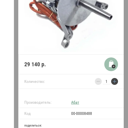
термопреобразователи
Уплотнители двери и
прокладки Абат
Пружины для Абат
Индукция Абат
Моющие средства
29 140
р.
•••
−
+
Количество:
Производитель:
Абат
Код
00-00008488
поделиться: